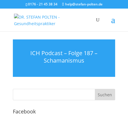
0176 - 21 45 38 34
help@stefan-polten.de
ICH Podcast – Folge 187 –
Schamanismus
Facebook