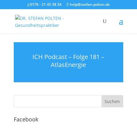
0176 - 21 45 38 34
help@stefan-polten.de
ICH Podcast – Folge 181 –
AtlasEnergie
Facebook