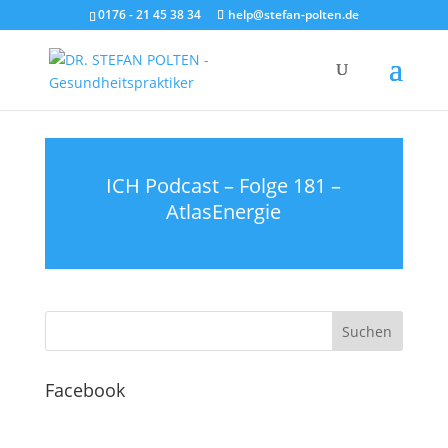
0176 - 21 45 38 34
help@stefan-polten.de
ICH Podcast – Folge 181 –
AtlasEnergie
Facebook