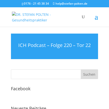
0176 - 21 45 38 34
help@stefan-polten.de
ICH Podcast – Folge 220 – Tor 22
Facebook
Neueste Beiträge