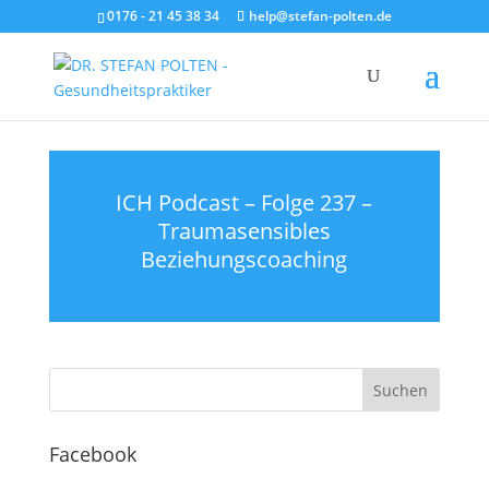
0176 - 21 45 38 34
help@stefan-polten.de
ICH Podcast – Folge 237 –
Traumasensibles
Beziehungscoaching
Facebook