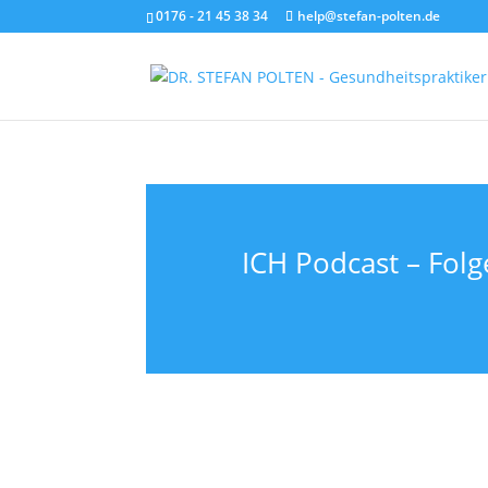
0176 - 21 45 38 34
help@stefan-polten.de
ICH Podcast – Fol