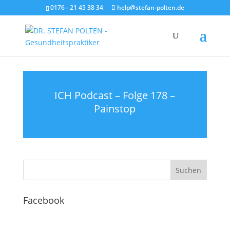
0176 - 21 45 38 34
help@stefan-polten.de
ICH Podcast – Folge 178 –
Painstop
Facebook